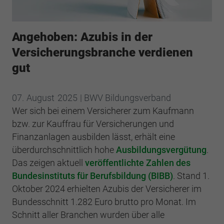
Webseite einwandfrei funktioniert.
Cookie-Informationen anzeigen
Name
cookie_optin
Angehoben: Azubis in der
Anbieter
BWV Koblenz
Google Analytics
Versicherungsbranche verdienen
gut
Laufzeit
1 Jahr
Cookie-Informationen anzeigen
Name
_ga
Dieses Cookie wird verwendet, um Ihre
Anbieter
Google Analytics
07.
August
2025
| BWV Bildungsverband
Zweck
Cookie-Einstellungen für diese Website zu
Wer sich bei einem Versicherer zum Kaufmann
speichern.
Laufzeit
2 Jahre
bzw. zur Kauffrau für Versicherungen und
Finanzanlagen ausbilden lässt, erhält eine
Registriert eine eindeutige ID, die verwendet
Name
SgCookieOptin.lastPreferences
überdurchschnittlich hohe
Ausbildungsvergütung
.
Zweck
wird, um statistische Daten dazu, wie der
Das zeigen aktuell
veröffentlichte Zahlen des
Besucher die Website nutzt, zu generieren.
Anbieter
BWV Koblenz
Bundesinstituts für Berufsbildung (BIBB)
. Stand 1.
Oktober 2024 erhielten Azubis der Versicherer im
Laufzeit
1 Jahr
Name
_ga_#
Bundesschnitt 1.282 Euro brutto pro Monat. Im
Schnitt aller Branchen wurden über alle
Dieser Wert speichert Ihre Consent-
Anbieter
Google Analytics