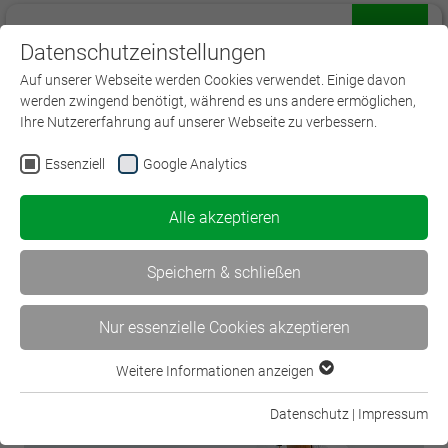
Datenschutzeinstellungen
Menü
Auf unserer Webseite werden Cookies verwendet. Einige davon
werden zwingend benötigt, während es uns andere ermöglichen,
Ihre Nutzererfahrung auf unserer Webseite zu verbessern.
Essenziell
Google Analytics
< KI in der Berufsbildung
Alle akzeptieren
WissenVersichert – Der… >
Speichern & schließen
Nur essenzielle Cookies akzeptieren
Weitere Informationen anzeigen
Essenziell
Essenzielle Cookies werden für grundlegende Funktionen der
Datenschutz
|
Impressum
Webseite benötigt. Dadurch ist gewährleistet, dass die