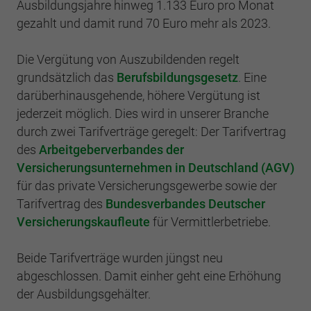
Einstellungen. Unter anderem eine zufällig
Ausbildungsjahre hinweg 1.133 Euro pro Monat
generierte ID, für die historische
gezahlt und damit rund 70 Euro mehr als 2023.
Zweck
Laufzeit
2 Jahre
Speicherung Ihrer vorgenommen
Einstellungen, falls der Webseiten-Betreiber
Sammelt Daten dazu, wie oft ein Benutzer
Die Vergütung von Auszubildenden regelt
dies eingestellt hat.
eine Website besucht hat, sowie Daten für
grundsätzlich das
Berufsbildungsgesetz
. Eine
Zweck
den ersten und letzten Besuch. Von Google
darüberhinausgehende, höhere Vergütung ist
Analytics verwendet.
Name
fe_typo3_user
jederzeit möglich. Dies wird in unserer Branche
durch zwei Tarifverträge geregelt: Der Tarifvertrag
Anbieter
BWV Koblenz
des
Arbeitgeberverbandes der
Name
_gid
Versicherungsunternehmen in Deutschland (AGV)
Laufzeit
Sitzungsende
Anbieter
Google Analytics
für das private Versicherungsgewerbe sowie der
Tarifvertrag des
Bundesverbandes Deutscher
Speicherung der Benutzer-ID bei
Zweck
Laufzeit
1 Tag
Anmeldung über den Webseiten-Login .
Versicherungskaufleute
für
Vermittlerbetriebe.
Registriert eine eindeutige ID, die verwendet
Beide Tarifverträge wurden jüngst neu
Zweck
wird, um statistische Daten dazu, wie der
Besucher die Website nutzt, zu generieren.
abgeschlossen. Damit einher geht eine Erhöhung
der Ausbildungsgehälter.