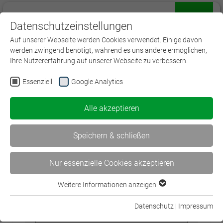
Datenschutzeinstellungen
Menü
Auf unserer Webseite werden Cookies verwendet. Einige davon
werden zwingend benötigt, während es uns andere ermöglichen,
Ihre Nutzererfahrung auf unserer Webseite zu verbessern.
Essenziell
Google Analytics
Passwort vergessen?
Alle akzeptieren
Bitte geben Sie Ihren Benutzernamen oder
Ihre E-Mail-Adresse ein. Anweisungen zum
Speichern & schließen
Zurücksetzen Ihres Passworts werden Ihnen
umgehend per E-Mail zugesandt.
Nur essenzielle Cookies akzeptieren
Weitere Informationen anzeigen
Benutzername oder E-Mail-Adresse
Essenziell
Essenzielle Cookies werden für grundlegende Funktionen der
Datenschutz
|
Impressum
Webseite benötigt. Dadurch ist gewährleistet, dass die