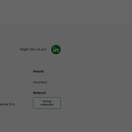
Folgen Sie uns auf:
Awards
InnoWard
Widerruf
Vertrag
demie DVA
widerrufen