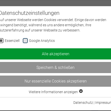
Datenschutzeinstellungen
Über uns
L
Auf unserer Webseite werden Cookies verwendet. Einige davon werden
zwingend benötigt, während es uns andere ermöglichen, Ihre
Nutzererfahrung auf unserer Webseite zu verbessern.
n in der Versicherung
Essenziell
Google Analytics
für Ihre Arbeit!
Alle akzeptieren
reiches Seminar- und Workshop-Angebot zu aktuellen Versicherungsthemen, ab
nzen an.
Speichern & schließen
nd Versicherungstagungen.
Nur essenzielle Cookies akzeptieren
Weitere Informationen anzeigen
Essenziell
Essenzielle Cookies werden für grundlegende Funktionen der Webseite
Datenschutz
|
Impressu
benötigt. Dadurch ist gewährleistet, dass die Webseite einwandfrei