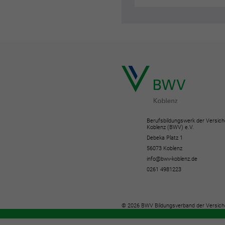
Berufsbildungswerk der Versich
Koblenz (BWV) e.V.
Debeka Platz 1
56073 Koblenz
info@bwv-koblenz.de
0261 4981223
© 2026 BWV Bildungsverband der Versich