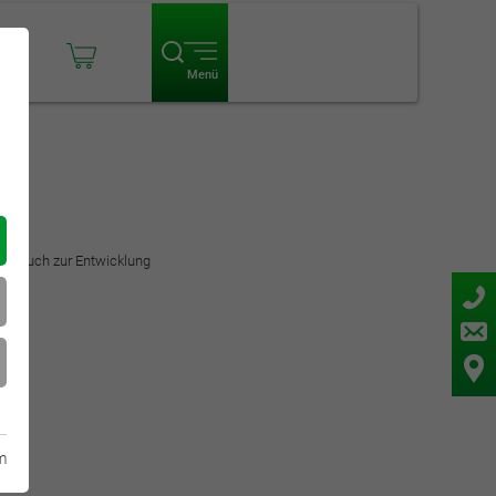
ogin
Menü
er auch zur Entwicklung
m