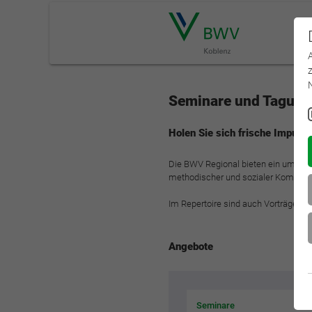
Seminare und Tagunge
Holen Sie sich frische Impulse 
Die BWV Regional bieten ein umfang
methodischer und sozialer Kompete
Im Repertoire sind auch Vorträge u
Angebote
Seminare