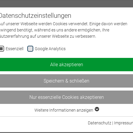
Datenschutzeinstellungen
Über uns
L
Auf unserer Webseite werden Cookies verwendet. Einige davon werden
zwingend benötigt, während es uns andere ermöglichen, Ihre
Nutzererfahrung auf unserer Webseite zu verbessern.
Essenziell
Google Analytics
Alle akzeptieren
Speichern & schließen
Nur essenzielle Cookies akzeptieren
erungswirtschaft in
Informationen
Partner
Datenschutz
BWV Regional
Weitere Informationen anzeigen
Essenziell
Impressum
BWV Bildungsverband
Essenzielle Cookies werden für grundlegende Funktionen der Webseite
Datenschutz
|
Impressu
Barrierefreiheit
Initiative gut beraten
benötigt. Dadurch ist gewährleistet, dass die Webseite einwandfrei
Sitemap
Deutsche Versicherungsaka