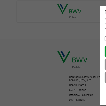
Berufsbildungswerk der Versich
Koblenz (BWV) e.V.
Debeka Platz 1
56073 Koblenz
info@bwv-koblenz.de
0261 4981223