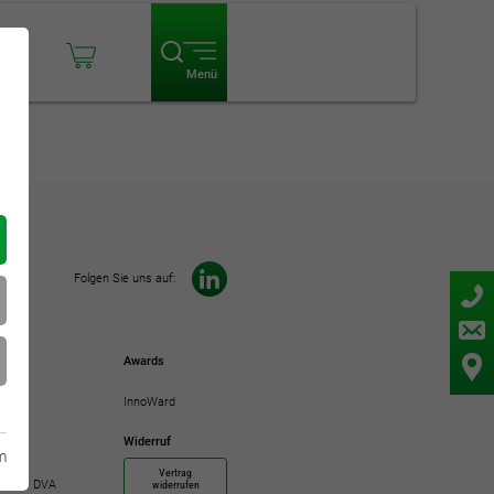
ogin
Menü
Folgen Sie uns auf:
Awards
InnoWard
Widerruf
m
Vertrag
demie DVA
widerrufen