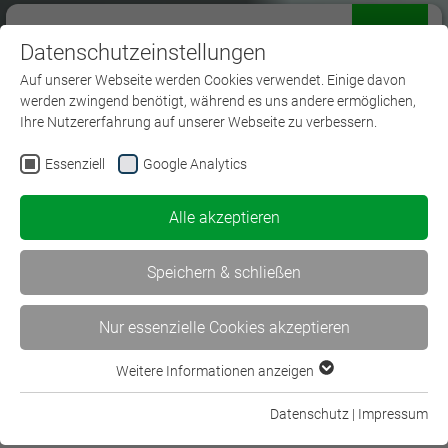
Datenschutzeinstellungen
Menü
Auf unserer Webseite werden Cookies verwendet. Einige davon
werden zwingend benötigt, während es uns andere ermöglichen,
Ihre Nutzererfahrung auf unserer Webseite zu verbessern.
Essenziell
Google Analytics
Bachelor Studium
Alle akzeptieren
Speichern & schließen
Nur essenzielle Cookies akzeptieren
Weitere Informationen anzeigen
Essenziell
Essenzielle Cookies werden für grundlegende Funktionen der
Datenschutz
|
Impressum
Bachelor Studium
Webseite benötigt. Dadurch ist gewährleistet, dass die