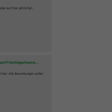
der auf ihrer jährlichen
…
rd Preisträgerteams...
t klar: Alle Bewerbungen sollen