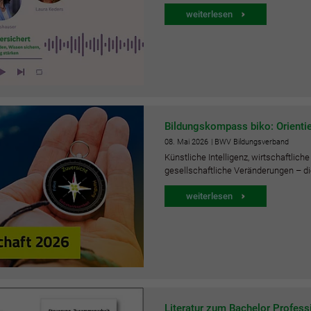
weiterlesen
Bildungskompass biko: Orientier
08.
Mai
2026
| BWV Bildungsverband
Künstliche Intelligenz, wirtschaftlich
gesellschaftliche Veränderungen – d
weiterlesen
Literatur zum Bachelor Professi