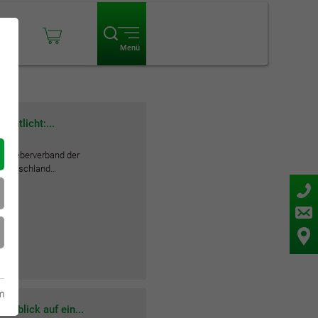
ogin
Menü
entlicht:...
itgeberverband der
 Deutschland…
m
kblick auf ein...