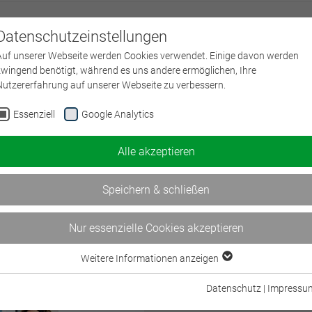
Datenschutzeinstellungen
Über uns
L
Auf unserer Webseite werden Cookies verwendet. Einige davon werden
zwingend benötigt, während es uns andere ermöglichen, Ihre
Nutzererfahrung auf unserer Webseite zu verbessern.
Essenziell
Google Analytics
Ausbildungsumfrage 2026 veröff
04.
August
2026
| BWV Bildungsverband
Alle akzeptieren
Die von uns gemeinsam mit dem Arbe
Versicherungsunternehmen (AGV) in
Speichern & schließen
weiterlesen
Nur essenzielle Cookies akzeptieren
Weitere Informationen anzeigen
Essenziell
Essenzielle Cookies werden für grundlegende Funktionen der Webseite
Datenschutz
|
Impressu
benötigt. Dadurch ist gewährleistet, dass die Webseite einwandfrei
BWV-Mitgliederversammlung: Rüc