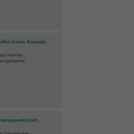
ießen lassen, Konzepte...
tausch kommen
cherungsbranche…
cherungswirtschaft...
, Dialogfähigkeit,