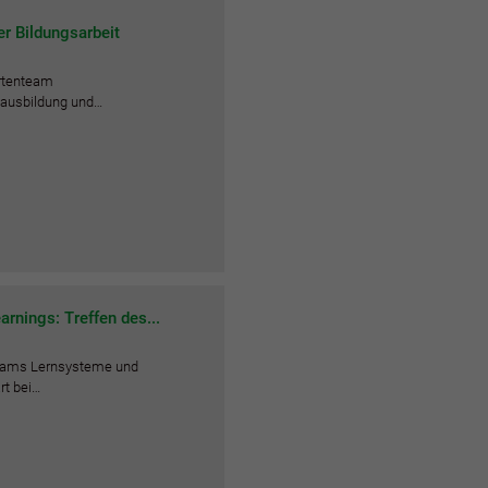
r Bildungsarbeit
ertenteam
tausbildung und…
rnings: Treffen des...
teams Lernsysteme und
rt bei…