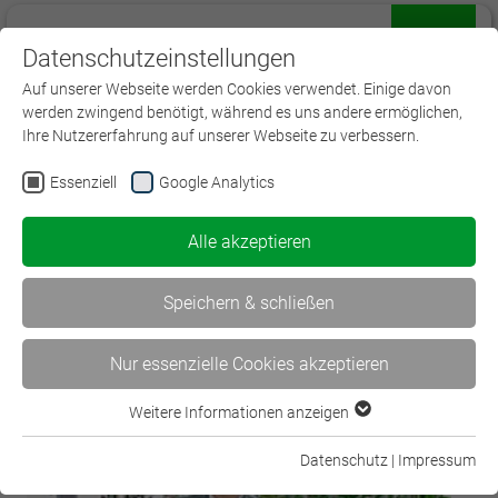
Datenschutzeinstellungen
Menü
Auf unserer Webseite werden Cookies verwendet. Einige davon
werden zwingend benötigt, während es uns andere ermöglichen,
Ihre Nutzererfahrung auf unserer Webseite zu verbessern.
Essenziell
Google Analytics
Vorstand des BWV Koblenz e.V.
Alle akzeptieren
Führungskräfte aus der örtlichen Assekuranz
bilden unseren Vorstand:
Speichern & schließen
Nur essenzielle Cookies akzeptieren
Weitere Informationen anzeigen
Essenziell
Essenzielle Cookies werden für grundlegende Funktionen der
Datenschutz
|
Impressum
Webseite benötigt. Dadurch ist gewährleistet, dass die